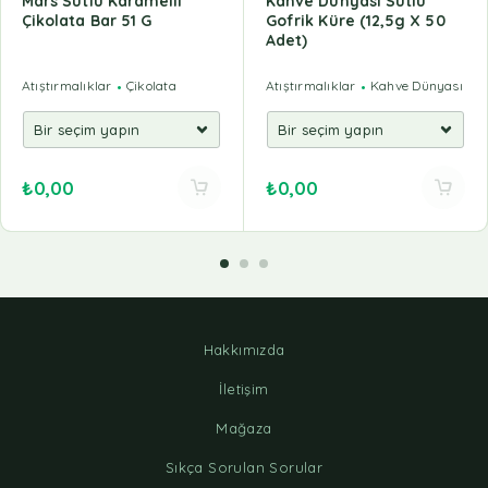
Mars Sütlü Karamelli
Kahve Dünyası Sütlü
Çikolata Bar 51 G
Gofrik Küre (12,5g X 50
Adet)
Atıştırmalıklar
Çikolata
Atıştırmalıklar
Kahve Dünyası
₺
0,00
₺
0,00
Hakkımızda
İletişim
Mağaza
Sıkça Sorulan Sorular