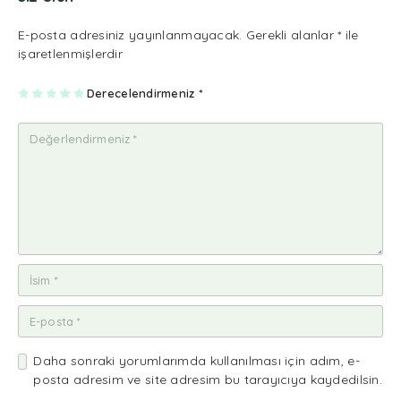
E-posta adresiniz yayınlanmayacak.
Gerekli alanlar
*
ile
işaretlenmişlerdir
1
2
3
4
Derecelendirmeniz
5
*
/5
/5
/5
/5
/5
yıl
yıl
yıl
yıl
yıl
dı
dı
dı
dı
dı
z
z
z
z
z
Daha sonraki yorumlarımda kullanılması için adım, e-
posta adresim ve site adresim bu tarayıcıya kaydedilsin.