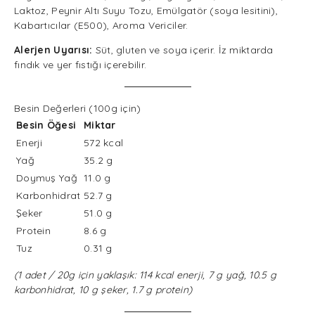
Laktoz, Peynir Altı Suyu Tozu, Emülgatör (soya lesitini),
Kabartıcılar (E500), Aroma Vericiler.
Alerjen Uyarısı:
Süt, gluten ve soya içerir. İz miktarda
fındık ve yer fıstığı içerebilir.
Besin Değerleri (100g için)
Besin Öğesi
Miktar
Enerji
572 kcal
Yağ
35.2 g
Doymuş Yağ
11.0 g
Karbonhidrat
52.7 g
Şeker
51.0 g
Protein
8.6 g
Tuz
0.31 g
(1 adet / 20g için yaklaşık: 114 kcal enerji, 7 g yağ, 10.5 g
karbonhidrat, 10 g şeker, 1.7 g protein)