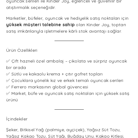
oyuncak serileri ile Kinder Joy, eğlenceli ve güvenilir bir
atıştırmalık seçeneğidir.
Marketler, büfeler, oyuncak ve hediyelik satış noktaları için
yüksek müşteri talebine sahip
olan Kinder Joy, toptan
satış imkânlarıyla işletmelere kârlı stok avantajı sağlar.
Ürün Özellikleri
✅ Çift hazneli özel ambalaj – çikolata ve sürpriz oyuncak
bir arada
✅ Sütlü ve kakaolu krema + çıtır gofret topları
✅ Çocuklara yönelik kız ve erkek temalı oyuncak serileri
✅ Ferrero markasının global güvencesi
✅ Market, büfe ve oyuncak satış noktaları için yüksek satış
ürünü
İçindekiler
Şeker, Bitkisel Yağ (palmiye, ayçiçek), Yağsız Süt Tozu,
Yağsız Kakao Tozu, Süt Yağı, Buğday Unu, Kakao Kitlesi,