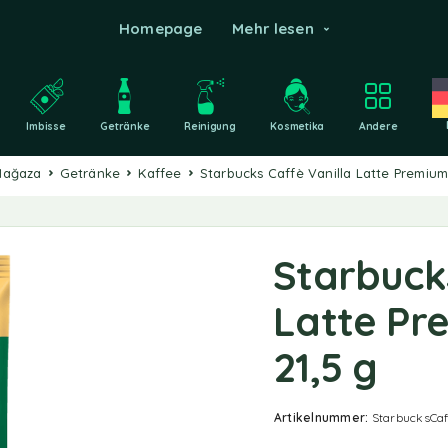
Homepage
Mehr lesen
Imbisse
Getränke
Reinigung
Kosmetika
Andere
Mağaza
Getränke
Kaffee
Starbucks Caffè Vanilla Latte Premium
Starbucks
Latte Pr
21,5 g
Artikelnummer:
StarbucksCaf