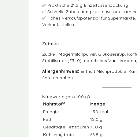
✅ Praktische 21,5 g Einzeltassenpackung
✅ Schnelle Zubereitung zu Hause oder am Ar
✅ Hohes Verkaufspotenzial für Supermärkte,
Verkaufsstellen
Zutaten
Zucker, Magermilchpulver, Glukosesirup, Kaff
Stabilisator (E340), natürliches Vanillearoma,
Allergenhinweis:
Enthält Milchprodukte. Kan
Soja enthalten.
Nährwerte (pro 100 g)
Nährstoff
Menge
Energie
430 kcal
Fett
12.0 g
Gesättigte Fettsäuren
11.0 g
Kohlenhydrate
68.5 g