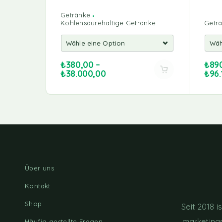
Getränke
Kohlensäurehaltige Getränke
Getr
₺
380,00
–
₺
89
₺
38.000,00
₺
96.
Über uns
Kontakt
Shop
Seit 2018 
marketings
Häufig gestellte Fragen