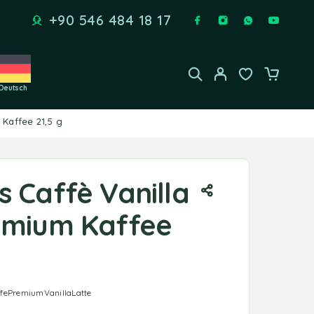
+90 546 484 18 17
Deutsch
 Kaffee 21,5 g
 Caffè Vanilla
emium Kaffee
fePremiumVanillaLatte