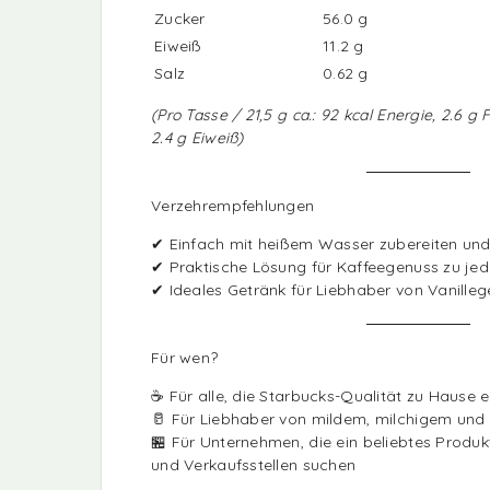
Zucker
56.0 g
Eiweiß
11.2 g
Salz
0.62 g
(Pro Tasse / 21,5 g ca.: 92 kcal Energie, 2.6 g 
2.4 g Eiweiß)
Verzehrempfehlungen
✔ Einfach mit heißem Wasser zubereiten und 
✔ Praktische Lösung für Kaffeegenuss zu jed
✔ Ideales Getränk für Liebhaber von Vanill
Für wen?
☕ Für alle, die Starbucks-Qualität zu Hause
🥛 Für Liebhaber von mildem, milchigem und
🏪 Für Unternehmen, die ein beliebtes Produk
und Verkaufsstellen suchen