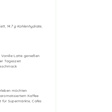
Fett, 14.7 g Kohlenhydrate,
Vanille-Latte genießen
er Tageszeit
egeschmack
 erleben möchten
 aromatisiertem Kaffee
t für Supermärkte, Cafés