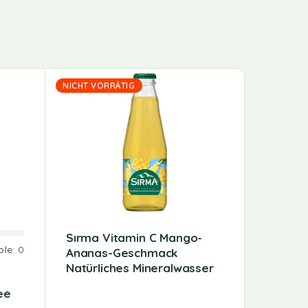
NICHT VORRÄTIG
NICHT VO
Sırma Vitamin C Mango-
Sırma 
ble:
0
Ananas-Geschmack
Maulbe
Natürliches Mineralwasser
Johanni
Mineral
ee
Ml