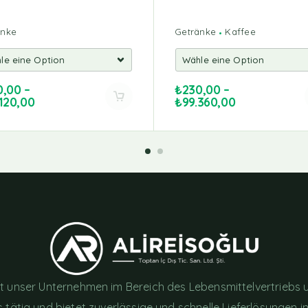
änke
Getränke
Kaffee
0,00
–
₺
230,00
–
120,00
₺
99.360,00
ist unser Unternehmen im Bereich des Lebensmittelvertriebs 
 tätig und bietet zuverlässige und schnelle Lieferlösungen i