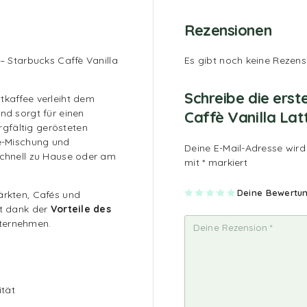
Rezensionen
 – Starbucks Caffè Vanilla
Es gibt noch keine Rezens
Schreibe die erst
tkaffee verleiht dem
nd sorgt für einen
Caffè Vanilla Lat
gfältig gerösteten
le-Mischung und
Deine E-Mail-Adresse wird 
schnell zu Hause oder am
mit
*
markiert
1
2
3
4
Deine Bewertu
5
ärkten, Cafés und
vo
vo
vo
vo
vo
et dank der
Vorteile des
n
n
n
n
n
5
5
5
5
5
nternehmen.
St
St
St
St
St
er
er
er
er
er
ne
ne
ne
ne
ne
n
n
n
n
n
ität