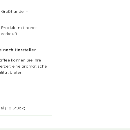
g Großhandel –
n Produkt mit hoher
verkauft.
je nach Hersteller
ffee können Sie Ihre
rzeit eine aromatische,
ität bieten.
el (10 Stück)