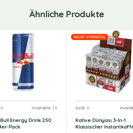
Ähnliche Produkte
NICHT VORRÄTIG
:
0
Available:
10
Sold:
0
Availa
Bull Energy Drink 250
Kahve Dünyası 3-In-1
4er-Pack
Klassischer Instantkaff